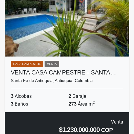
CASA CAMPESTRE
VENTA
VENTA CASA CAMPESTRE - SANTA…
Santa Fe de Antioquia, Antioquia, Colombia
3
Alcobas
2
Garaje
2
3
Baños
273
Área m
Venta
$1.230.000.000
COP