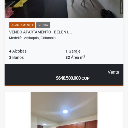
APARTAMENTO
VENTA
VENDO APARTAMENTO - BELEN L…
Medellín, Antioquia, Colombia
4
Alcobas
1
Garaje
2
3
Baños
82
Área m
Venta
$648.500.000
COP