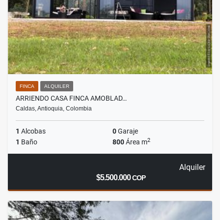
FINCA
ALQUILER
ARRIENDO CASA FINCA AMOBLAD…
Caldas, Antioquia, Colombia
1
Alcobas
0
Garaje
2
1
Baño
800
Área m
Alquiler
$5.500.000
COP