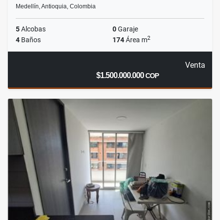
Medellín, Antioquia, Colombia
5
Alcobas
0
Garaje
2
4
Baños
174
Área m
Venta
$1.500.000.000
COP