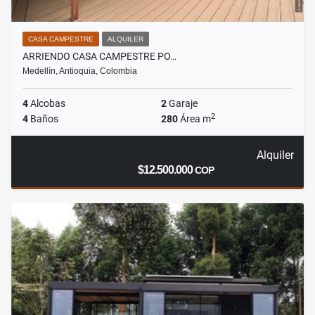
CASA CAMPESTRE
ALQUILER
ARRIENDO CASA CAMPESTRE PO…
Medellín, Antioquia, Colombia
4
Alcobas
2
Garaje
2
4
Baños
280
Área m
Alquiler
$12.500.000
COP