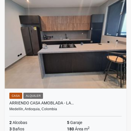
CASA
ALQUILER
ARRIENDO CASA AMOBLADA - LA…
Medellín, Antioquia, Colombia
2
Alcobas
5
Garaje
2
3
Baños
180
Área m