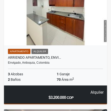
APARTAMENTO
ALQUILER
ARRIENDO APARTAMENTO, ENVI…
Envigado, Antioquia, Colombia
3
Alcobas
1
Garaje
2
2
Baños
70
Área m
Alquiler
$3.200.000
COP