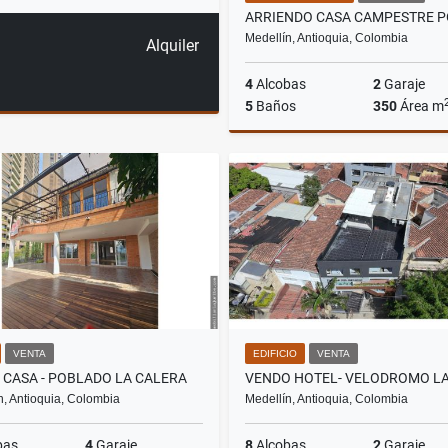
Medellín, Antioquia, Colombia
Alquiler
4
Alcobas
2
Garaje
5
Baños
350
Área m
A
$10.000.000
VENTA
EDIFICIO
VENTA
 CASA - POBLADO LA CALERA
n, Antioquia, Colombia
Medellín, Antioquia, Colombia
bas
4
Garaje
8
Alcobas
2
Garaje