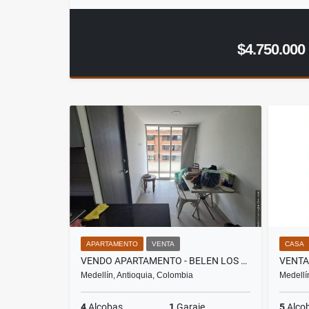
$4.750.000
APARTAMENTO
VENTA
CASA
VENDO APARTAMENTO - BELEN LOS ALPES
VENTA
Medellín, Antioquia, Colombia
Medellí
4
Alcobas
1
Garaje
5
Alco