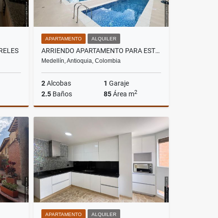
APARTAMENTO
ALQUILER
RELES
ARRIENDO APARTAMENTO PARA ESTRENAR POBLADO, CASTROPOL
Medellín, Antioquia, Colombia
2
Alcobas
1
Garaje
2
2.5
Baños
85
Área m
lquiler
Alquiler
$7.000.000
APARTAMENTO
ALQUILER