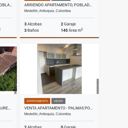
ARRIENDO CASA CAMPESTRE POBLADO CASTROPOL
ARRIENDO APARTAMENTO, POBLADO CASTROPOL
Medellín, Antioquia, Colombia
3
Alcobas
2
Garaje
2
2
3
Baños
145
Área m
lquiler
Alquiler
$6.000.000
APARTAMENTO
VENTA
VENDO HOTEL- VELODROMO LAURELES
VENTA APARTAMENTO - PALMAS POBLADO
Medellín, Antioquia, Colombia
2
Alcobas
0
Garaje