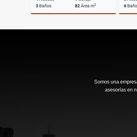
2
3
Baños
82
Área m
6
Baño
Venta
$648.500.000
Somos una empresa 
asesorías en n