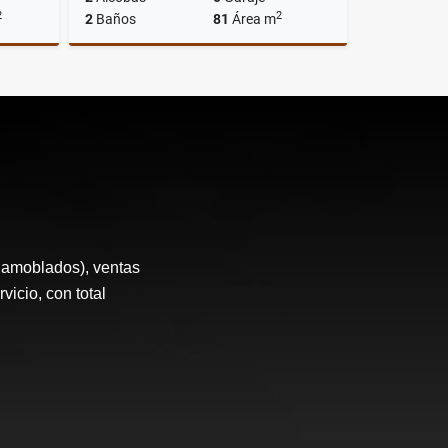
2
2
2
Baños
81
Área m
Venta
Venta
$890.000.000
 amoblados), ventas
icio, con total