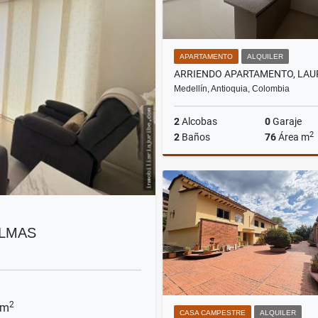
APARTAMENTO
ALQUILER
ARRIENDO APARTAMENTO, LAU
Medellín, Antioquia, Colombia
2
Alcobas
0
Garaje
2
2
Baños
76
Área m
A
$3.600.000
ALMAS
2
 m
CASA CAMPESTRE
ALQUILER