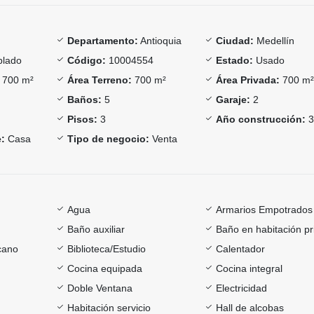
Departamento:
Antioquia
Ciudad:
Medellín
lado
Código:
10004554
Estado:
Usado
700 m²
Área Terreno:
700 m²
Área Privada:
700 m
Baños:
5
Garaje:
2
Pisos:
3
Año construcción:
3
:
Casa
Tipo de negocio:
Venta
Agua
Armarios Empotrados
Baño auxiliar
Baño en habitación pr
cano
Biblioteca/Estudio
Calentador
Cocina equipada
Cocina integral
Doble Ventana
Electricidad
Habitación servicio
Hall de alcobas