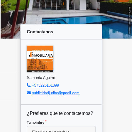
Contáctanos
Samanta Aguirre
+573225161399
publicidadjuribe@gmail.com
¿Prefieres que te contactemos?
*
Tu nombre