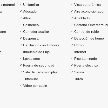
 / mármol
Unifamiliar
Vista panorámica
ía
Adosado
Aire acondicionado
Altillo
Amoblado
Chimenea
Citófono / Intercomun
cano
Comedor auxiliar
Control de ruido
Despensa
Detección de humo
Habitación conductores
Horno
o
Inmueble de Lujo
Internet
Lavaplatos
Piso Laminado
Puerta de seguridad
Puerta eléctrica
Sala de usos múltiples
Sauna
Trifamiliar
Turco
Video por cable