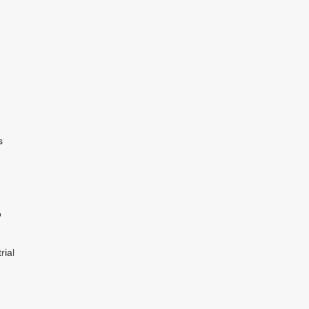
s
o
rial