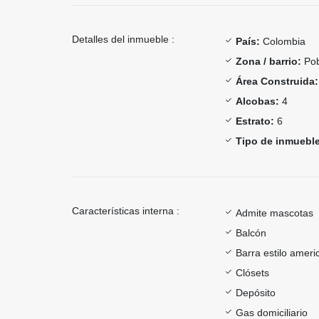
Detalles del inmueble :
País:
Colombia
Zona / barrio:
Pob
Área Construida:
Alcobas:
4
Estrato:
6
Tipo de inmueble
Características interna :
Admite mascotas
Balcón
Barra estilo ameri
Clósets
Depósito
Gas domiciliario