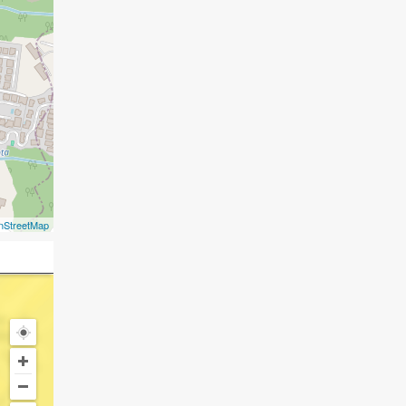
nStreetMap