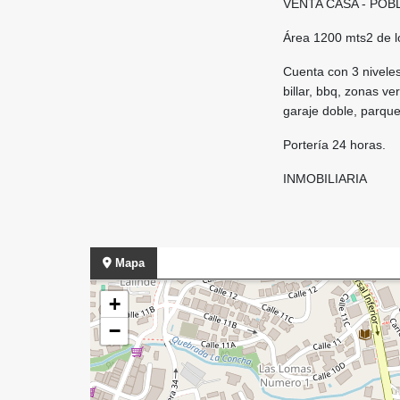
VENTA CASA - PO
Área 1200 mts2 de l
Cuenta con 3 niveles
billar, bbq, zonas ve
garaje doble, parque
Portería 24 horas.
INMOBILIARIA
Mapa
+
−