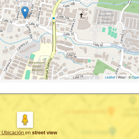
Leaflet
| Wasi - ©
Ope
r Ubicación
en
street view