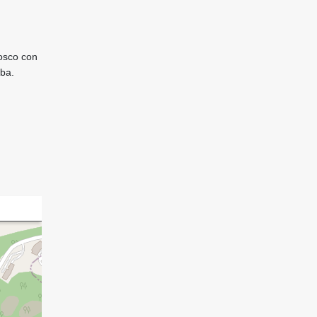
iosco con
iba.