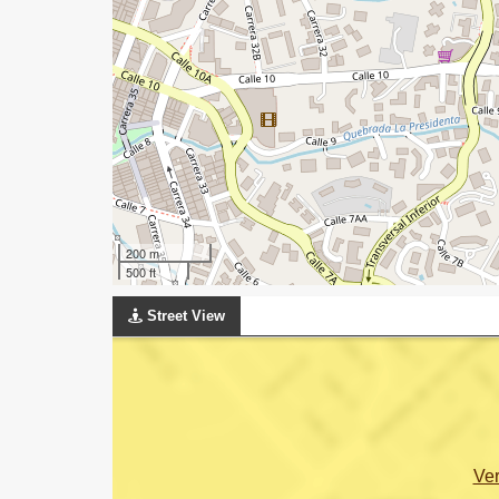
200 m
500 ft
Street View
Ve