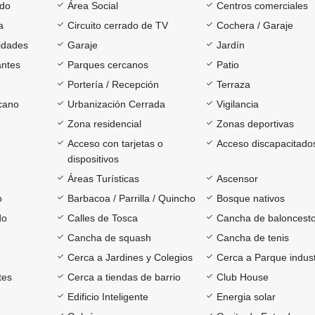
ado
Área Social
Centros comerciales
a
Circuito cerrado de TV
Cochera / Garaje
sidades
Garaje
Jardín
antes
Parques cercanos
Patio
Portería / Recepción
Terraza
rcano
Urbanización Cerrada
Vigilancia
Zona residencial
Zonas deportivas
Acceso con tarjetas o
Acceso discapacitado
dispositivos
Áreas Turísticas
Ascensor
o
Barbacoa / Parrilla / Quincho
Bosque nativos
do
Calles de Tosca
Cancha de baloncest
Cancha de squash
Cancha de tenis
Cerca a Jardines y Colegios
Cerca a Parque indust
tes
Cerca a tiendas de barrio
Club House
Edificio Inteligente
Energia solar