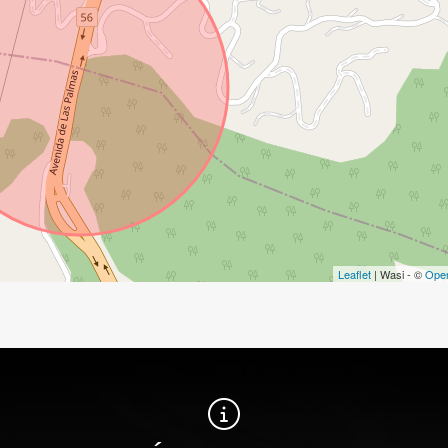
Leaflet
| Wasi - ©
Ope