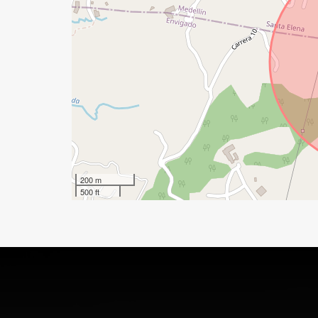
200 m
500 ft