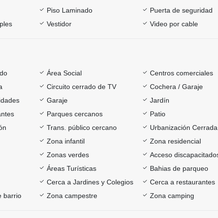
Piso Laminado
Puerta de seguridad
ples
Vestidor
Video por cable
ado
Área Social
Centros comerciales
a
Circuito cerrado de TV
Cochera / Garaje
sidades
Garaje
Jardín
antes
Parques cercanos
Patio
ón
Trans. público cercano
Urbanización Cerrada
Zona infantil
Zona residencial
Zonas verdes
Acceso discapacitado
Áreas Turísticas
Bahias de parqueo
Cerca a Jardines y Colegios
Cerca a restaurantes
 barrio
Zona campestre
Zona camping