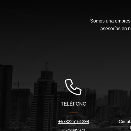
Somos una empresa 
asesorías en n
TELÉFONO
+573225161399
Circul
+572989971