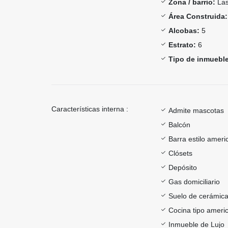
Zona / barrio:
Las
Área Construida:
Alcobas:
5
Estrato:
6
Tipo de inmueble
Características interna :
Admite mascotas
Balcón
Barra estilo ameri
Clósets
Depósito
Gas domiciliario
Suelo de cerámica
Cocina tipo ameri
Inmueble de Lujo