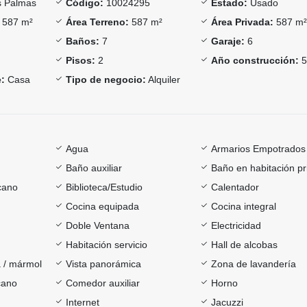
 Palmas
Código:
10024295
Estado:
Usado
587 m²
Área Terreno:
587 m²
Área Privada:
587 m
Baños:
7
Garaje:
6
Pisos:
2
Año construcción:
:
Casa
Tipo de negocio:
Alquiler
Agua
Armarios Empotrados
Baño auxiliar
Baño en habitación pr
cano
Biblioteca/Estudio
Calentador
Cocina equipada
Cocina integral
Doble Ventana
Electricidad
Habitación servicio
Hall de alcobas
 / mármol
Vista panorámica
Zona de lavandería
cano
Comedor auxiliar
Horno
Internet
Jacuzzi