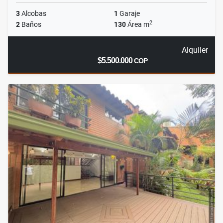
3
Alcobas
1
Garaje
2
2
Baños
130
Área m
Alquiler
$5.500.000
COP