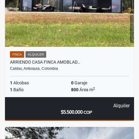
FINCA
ALQUILER
ARRIENDO CASA FINCA AMOBLAD…
Caldas, Antioquia, Colombia
1
Alcobas
0
Garaje
2
1
Baño
800
Área m
Alquiler
$5.500.000
COP