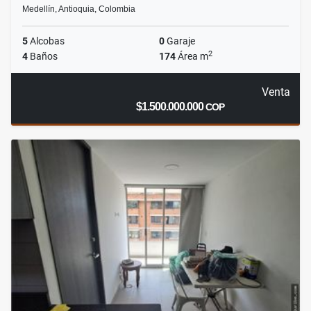
Medellín, Antioquia, Colombia
5
Alcobas
0
Garaje
2
4
Baños
174
Área m
Venta
$1.500.000.000
COP