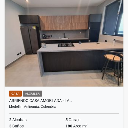
CASA
ALQUILER
ARRIENDO CASA AMOBLADA - LA…
Medellín, Antioquia, Colombia
2
Alcobas
5
Garaje
2
3
Baños
180
Área m