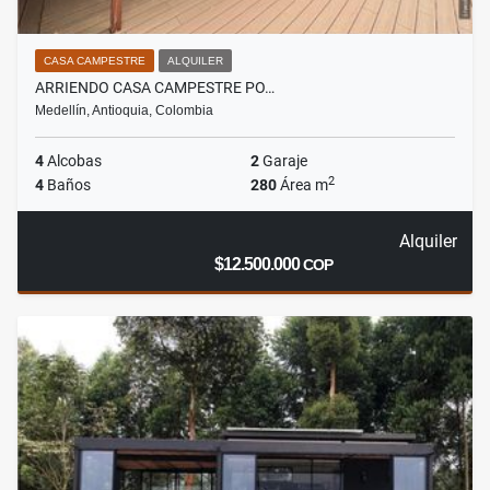
CASA CAMPESTRE
ALQUILER
ARRIENDO CASA CAMPESTRE PO…
Medellín, Antioquia, Colombia
4
Alcobas
2
Garaje
2
4
Baños
280
Área m
Alquiler
$12.500.000
COP