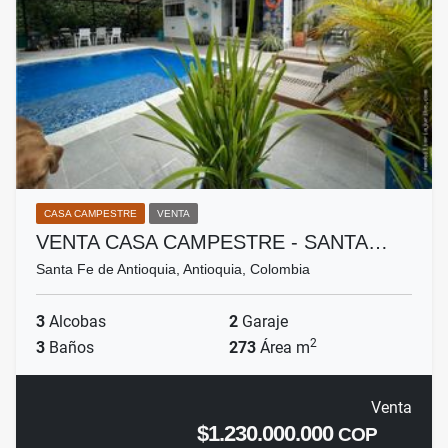
CASA CAMPESTRE
VENTA
VENTA CASA CAMPESTRE - SANTA…
Santa Fe de Antioquia, Antioquia, Colombia
3
Alcobas
2
Garaje
2
3
Baños
273
Área m
Venta
$1.230.000.000
COP