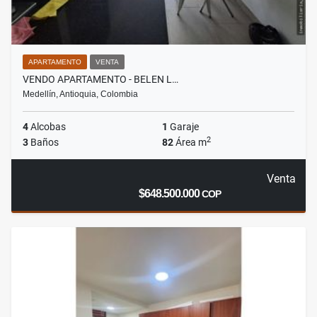
APARTAMENTO
VENTA
VENDO APARTAMENTO - BELEN L…
Medellín, Antioquia, Colombia
4
Alcobas
1
Garaje
2
3
Baños
82
Área m
Venta
$648.500.000
COP