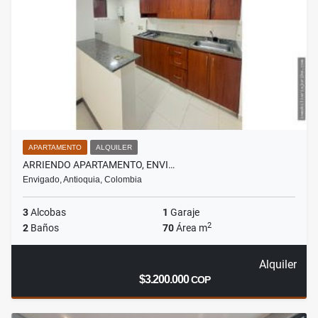
APARTAMENTO
ALQUILER
ARRIENDO APARTAMENTO, ENVI…
Envigado, Antioquia, Colombia
3
Alcobas
1
Garaje
2
2
Baños
70
Área m
Alquiler
$3.200.000
COP