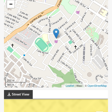
−
200 m
500 ft
Leaflet
| Wasi - ©
OpenStreetMap
Street View