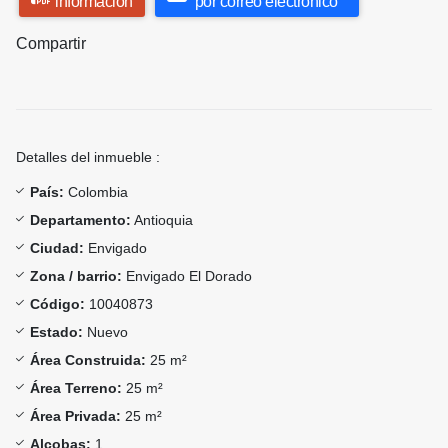
información
por correo electrónico
Compartir
Detalles del inmueble :
País:
Colombia
Departamento:
Antioquia
Ciudad:
Envigado
Zona / barrio:
Envigado El Dorado
Código:
10040873
Estado:
Nuevo
Área Construida:
25 m²
Área Terreno:
25 m²
Área Privada:
25 m²
Alcobas:
1