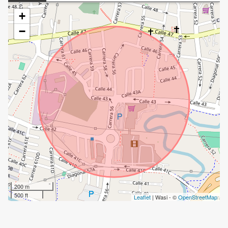
+
−
200 m
500 ft
Leaflet
| Wasi - ©
OpenStreetMap