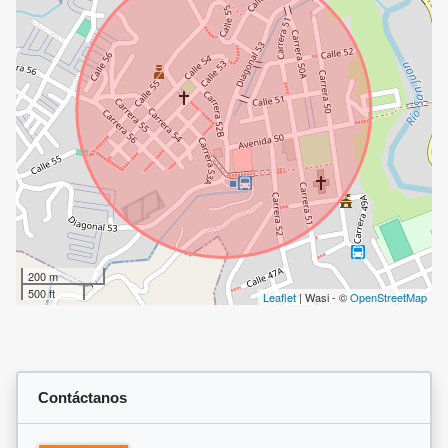
200 m
500 ft
Leaflet
| Wasi - ©
OpenStreetMap
Contáctanos