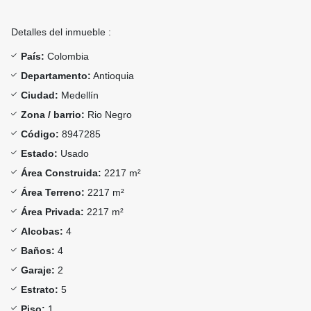
Detalles del inmueble :
País:
Colombia
Departamento:
Antioquia
Ciudad:
Medellín
Zona / barrio:
Rio Negro
Código:
8947285
Estado:
Usado
Área Construida:
2217 m²
Área Terreno:
2217 m²
Área Privada:
2217 m²
Alcobas:
4
Baños:
4
Garaje:
2
Estrato:
5
Piso:
1