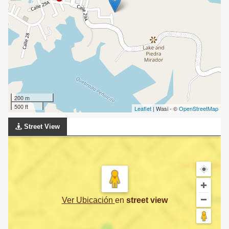
200 m
500 ft
Leaflet
| Wasi - ©
OpenStreetMap
Street View
Ver Ubicación
en
street view