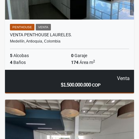
PENTHOUSE
VENTA
VENTA PENTHOUSE LAURELES.
Medellín, Antioquia, Colombia
5
Alcobas
0
Garaje
2
4
Baños
174
Área m
Venta
$1.500.000.000
COP