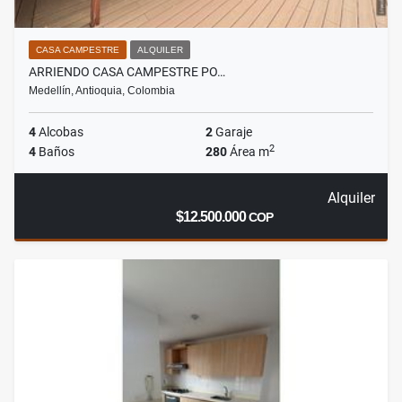
CASA CAMPESTRE
ALQUILER
ARRIENDO CASA CAMPESTRE PO…
Medellín, Antioquia, Colombia
4
Alcobas
2
Garaje
2
4
Baños
280
Área m
Alquiler
$12.500.000
COP