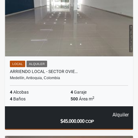
LOCAL
ALQUILER
ARRIENDO LOCAL - SECTOR OVIE…
Medellín, Antioquia, Colombia
4
Alcobas
4
Garaje
2
4
Baños
500
Área m
Alquiler
$45.000.000
COP