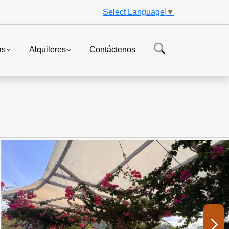
Select Language
▼
as
Alquileres
Contáctenos