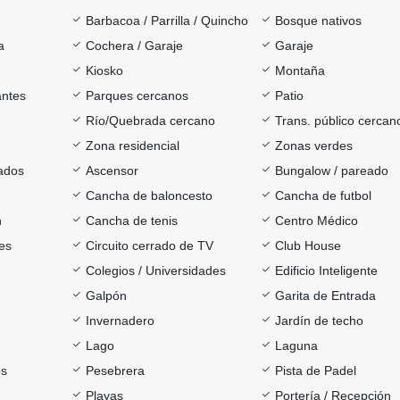
Barbacoa / Parrilla / Quincho
Bosque nativos
a
Cochera / Garaje
Garaje
Kiosko
Montaña
antes
Parques cercanos
Patio
Río/Quebrada cercano
Trans. público cercan
Zona residencial
Zonas verdes
ados
Ascensor
Bungalow / pareado
Cancha de baloncesto
Cancha de futbol
h
Cancha de tenis
Centro Médico
es
Circuito cerrado de TV
Club House
Colegios / Universidades
Edificio Inteligente
Galpón
Garita de Entrada
Invernadero
Jardín de techo
Lago
Laguna
os
Pesebrera
Pista de Padel
Playas
Portería / Recepción