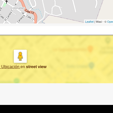
Leaflet
| Wasi - ©
Ope
r Ubicación
en
street view