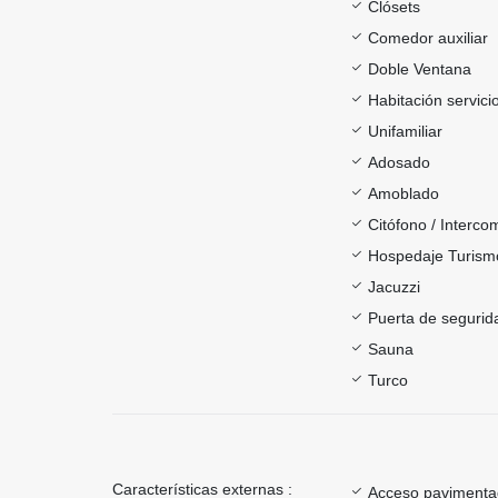
Clósets
Comedor auxiliar
Doble Ventana
Habitación servici
Unifamiliar
Adosado
Amoblado
Citófono / Interc
Hospedaje Turism
Jacuzzi
Puerta de segurid
Sauna
Turco
Características externas :
Acceso paviment