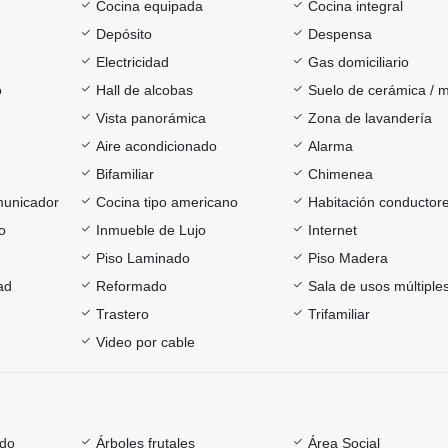
Cocina equipada
Cocina integral
Depósito
Despensa
Electricidad
Gas domiciliario
o
Hall de alcobas
Suelo de cerámica / 
Vista panorámica
Zona de lavandería
Aire acondicionado
Alarma
Bifamiliar
Chimenea
omunicador
Cocina tipo americano
Habitación conductor
o
Inmueble de Lujo
Internet
Piso Laminado
Piso Madera
ad
Reformado
Sala de usos múltiple
Trastero
Trifamiliar
Video por cable
ado
Árboles frutales
Área Social