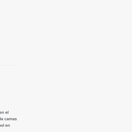
en el
ada camas
bol en