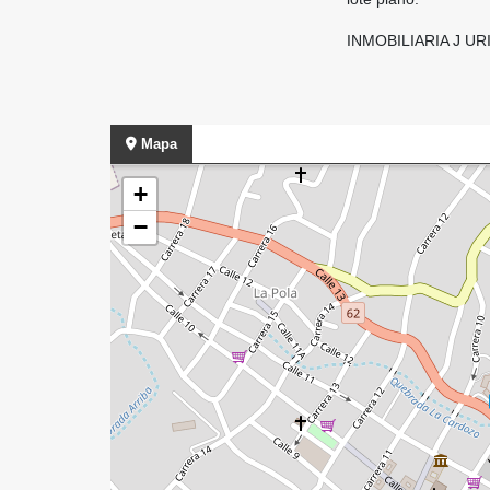
INMOBILIARIA J UR
Mapa
+
−