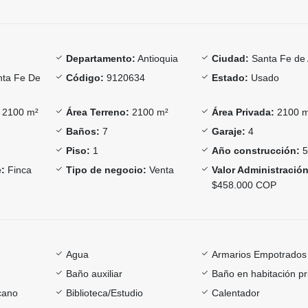
Departamento:
Antioquia
Ciudad:
Santa Fe de 
ta Fe De
Código:
9120634
Estado:
Usado
2100 m²
Área Terreno:
2100 m²
Área Privada:
2100 
Baños:
7
Garaje:
4
Piso:
1
Año construcción:
:
Finca
Tipo de negocio:
Venta
Valor Administración
$458.000 COP
Agua
Armarios Empotrados
Baño auxiliar
Baño en habitación pr
cano
Biblioteca/Estudio
Calentador