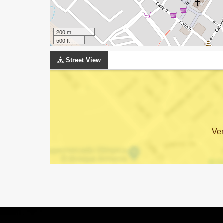
200 m
500 ft
Street View
Ve