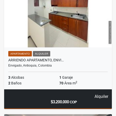
APARTAMENTO
ALQUILER
ARRIENDO APARTAMENTO, ENVI…
Envigado, Antioquia, Colombia
3
Alcobas
1
Garaje
2
2
Baños
70
Área m
Alquiler
$3.200.000
COP