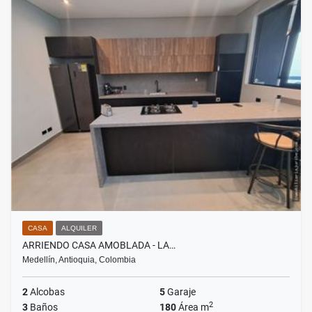
CASA
ALQUILER
ARRIENDO CASA AMOBLADA - LA…
Medellín, Antioquia, Colombia
2
Alcobas
5
Garaje
2
3
Baños
180
Área m