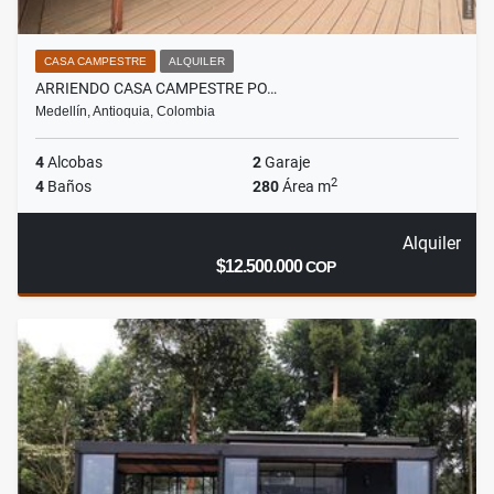
CASA CAMPESTRE
ALQUILER
ARRIENDO CASA CAMPESTRE PO…
Medellín, Antioquia, Colombia
4
Alcobas
2
Garaje
2
4
Baños
280
Área m
Alquiler
$12.500.000
COP