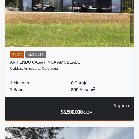
FINCA
ALQUILER
ARRIENDO CASA FINCA AMOBLAD…
Caldas, Antioquia, Colombia
1
Alcobas
0
Garaje
2
1
Baño
800
Área m
Alquiler
$5.500.000
COP