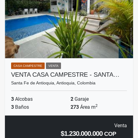
CASA CAMPESTRE
VENTA
VENTA CASA CAMPESTRE - SANTA…
Santa Fe de Antioquia, Antioquia, Colombia
3
Alcobas
2
Garaje
2
3
Baños
273
Área m
Venta
$1.230.000.000
COP