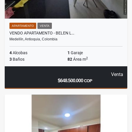
APARTAMENTO
VENTA
VENDO APARTAMENTO - BELEN L…
Medellín, Antioquia, Colombia
4
Alcobas
1
Garaje
2
3
Baños
82
Área m
Venta
$648.500.000
COP