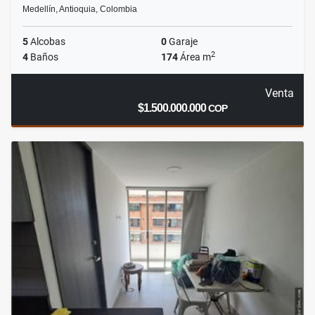
Medellín, Antioquia, Colombia
5
Alcobas
0
Garaje
2
4
Baños
174
Área m
Venta
$1.500.000.000
COP