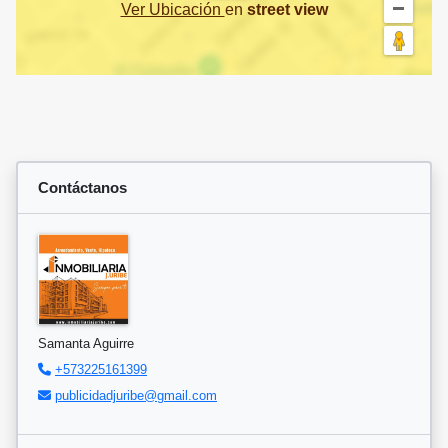
Ver Ubicación
en
street view
Contáctanos
Samanta Aguirre
+573225161399
publicidadjuribe@gmail.com