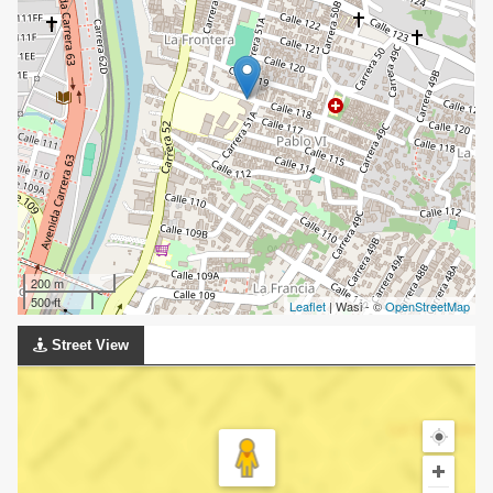
200 m
500 ft
Leaflet
| Wasi - ©
OpenStreetMap
Street View