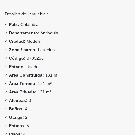
Detalles del inmueble :
País:
Colombia
Departamento:
Antioquia
Ciudad:
Medellín
Zona / barrio:
Laureles
Código:
9793256
Estado:
Usado
Área Construida:
131 m²
Área Terreno:
131 m²
Área Privada:
131 m²
Alcobas:
3
Baños:
4
Garaje:
2
Estrato:
5
Pisos:
4