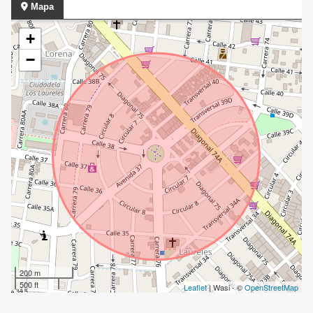
Mapa
+
−
200 m
500 ft
Leaflet
| Wasi - ©
OpenStreetMap