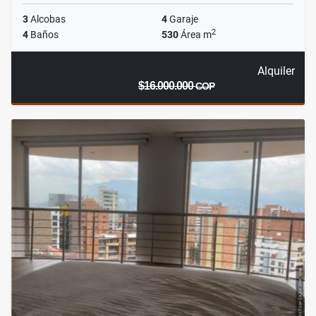
3
Alcobas
4
Garaje
2
4
Baños
530
Área m
Alquiler
$16.000.000
COP