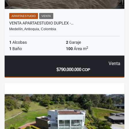
APARTAESTUDIO
VENTA
VENTA APARTAESTUDIO DUPLEX -…
Medellín, Antioquia, Colombia
1
Alcobas
2
Garaje
2
1
Baño
100
Área m
Venta
$790.000.000
COP