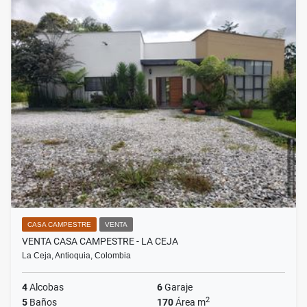
CASA CAMPESTRE
VENTA
VENTA CASA CAMPESTRE - LA CEJA
La Ceja, Antioquia, Colombia
4
Alcobas
6
Garaje
2
5
Baños
170
Área m