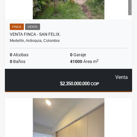
FINCA
VENTA
VENTA FINCA - SAN FELIX.
Medellín, Antioquia, Colombia
0
Alcobas
0
Garaje
2
0
Baños
41000
Área m
Venta
$2.350.000.000
COP