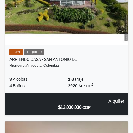
FINCA
ALQUILER
ARRIENDO CASA - SAN ANTONIO D…
Rionegro, Antioquia, Colombia
3
Alcobas
2
Garaje
2
4
Baños
2920
Área m
Alquiler
$12.000.000
COP