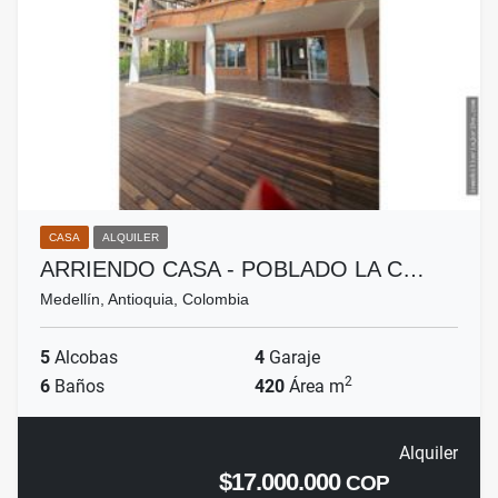
CASA
ALQUILER
ARRIENDO CASA - POBLADO LA C…
Medellín, Antioquia, Colombia
5
Alcobas
4
Garaje
2
6
Baños
420
Área m
Alquiler
$17.000.000
COP