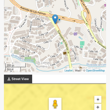
200 m
500 ft
Leaflet
| Wasi - ©
OpenStreetMap
Street View