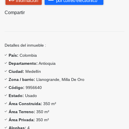
información
por correo electrónico
Compartir
Detalles del inmueble :
País:
Colombia
Departamento:
Antioquia
Ciudad:
Medellín
Zona / barrio:
Llanogrande, Milla De Oro
Código:
9956640
Estado:
Usado
Área Construida:
350 m²
Área Terreno:
350 m²
Área Privada:
350 m²
Alcobas:
4