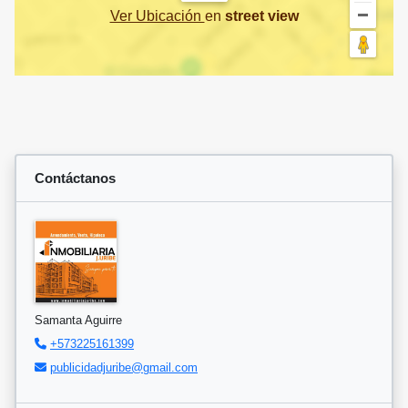
Ver Ubicación
en
street view
Contáctanos
Samanta Aguirre
+573225161399
publicidadjuribe@gmail.com