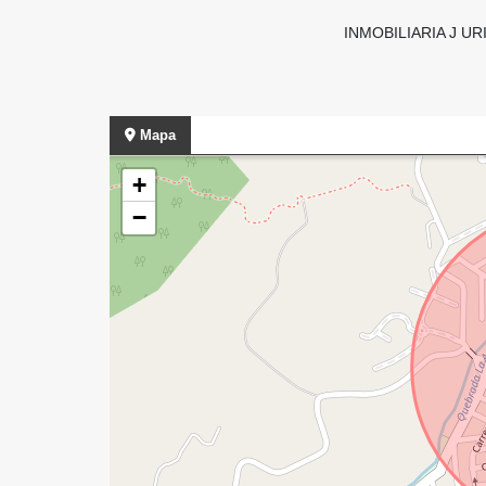
INMOBILIARIA J UR
Mapa
+
−