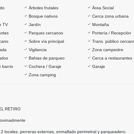
ado
Árboles frutales
Área Social
Bosque nativos
Cerca zona urbana
e TV
Jardín
Montaña
antes
Parques cercanos
Portería / Recepción
cano
Sobre vía principal
Trans. público cercan
rada
Vigilancia
Zona campestre
ados
Bahias de parqueo
Cerca a restaurantes
 barrio
Cochera / Garaje
Garaje
Zona camping
EL RETIRO
roximadmente
2 locales, perreras externas, enmallado perimetral y parqueadero.