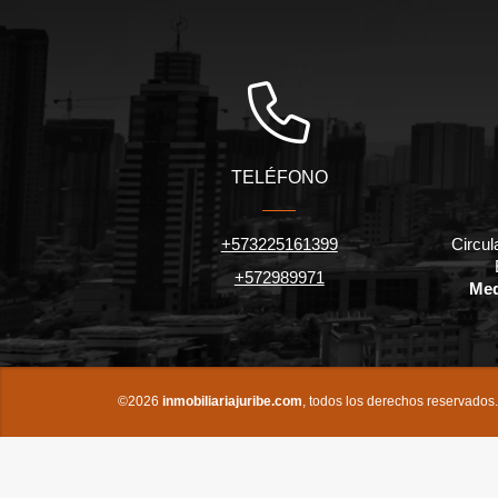
TELÉFONO
+573225161399
Circul
+572989971
Med
©2026
inmobiliariajuribe.com
, todos los derechos reservados.