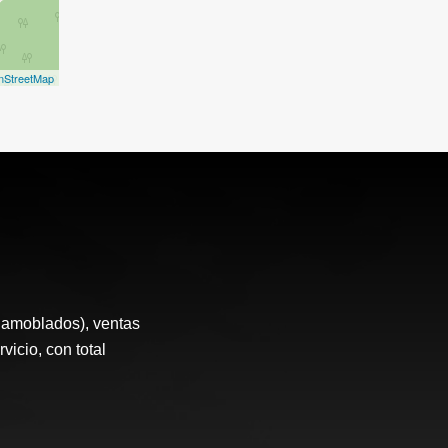
nStreetMap
 amoblados), ventas
icio, con total