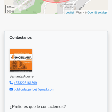
200 m
500 ft
Leaflet
| Wasi - ©
OpenStreetMap
Contáctanos
Samanta Aguirre
+573225161399
publicidadjuribe@gmail.com
¿Prefieres que te contactemos?