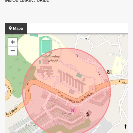
INMOBILIARIA J URIBE
Mapa
+
−