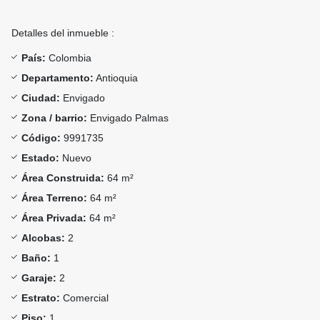
Detalles del inmueble :
País:
Colombia
Departamento:
Antioquia
Ciudad:
Envigado
Zona / barrio:
Envigado Palmas
Código:
9991735
Estado:
Nuevo
Área Construida:
64 m²
Área Terreno:
64 m²
Área Privada:
64 m²
Alcobas:
2
Baño:
1
Garaje:
2
Estrato:
Comercial
Piso:
1