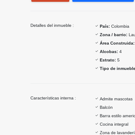
Detalles del inmueble :
País:
Colombia
Zona / barrio:
Lau
Área Construida:
Alcobas:
4
Estrato:
5
Tipo de inmueble
Características interna :
Admite mascotas
Balcón
Barra estilo ameri
Cocina integral
Zona de lavander