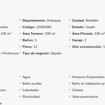
Departamento:
Antioquia
Ciudad:
Medellín
reles
Código:
10086380
Estado:
Usado
338 m²
Área Terreno:
338 m²
Área Privada:
338 m
Baños:
5
Garaje:
2
Pisos:
12
Año construcción:
:
Penthouse
Tipo de negocio:
Alquiler
Agua
Armarios Empotrados
Baño auxiliar
Baño en habitación pr
cano
Calentador
Clósets
Electricidad
Vista panorámica
ía