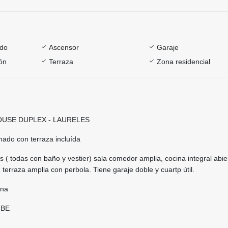
ado
Ascensor
Garaje
ón
Terraza
Zona residencial
USE DUPLEX - LAURELES
mado con terraza incluída
 ( todas con baño y vestier) sala comedor amplia, cocina integral abie
 terraza amplia con perbola. Tiene garaje doble y cuartp útil.
rna
IBE