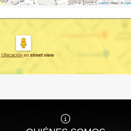
Leaflet
| Wasi - ©
Ope
r Ubicación
en
street view