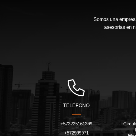
Somos una empresa 
asesorías en n
TELÉFONO
+573225161399
Circul
+572989971
Med