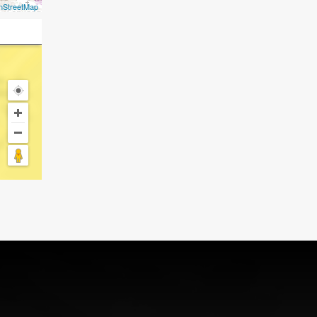
nStreetMap