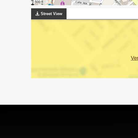
500 ft
Street View
Ve