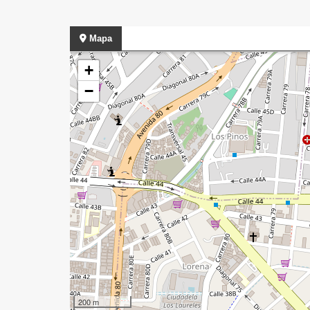
Mapa
+
−
200 m