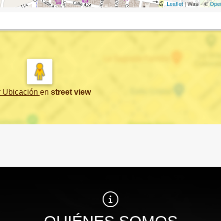
Leaflet
| Wasi - ©
Ope
r Ubicación
en
street view