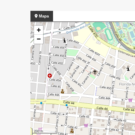
Mapa
+
−
200 m