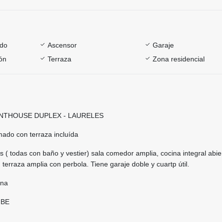
ado
Ascensor
Garaje
ón
Terraza
Zona residencial
ENTHOUSE DUPLEX - LAURELES
mado con terraza incluída
 ( todas con baño y vestier) sala comedor amplia, cocina integral abie
 terraza amplia con perbola. Tiene garaje doble y cuartp útil.
rna
IBE