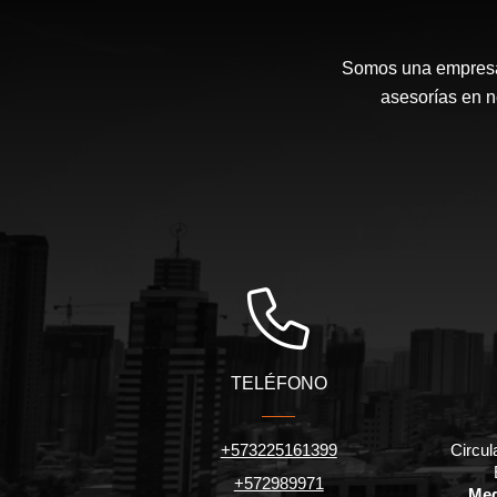
Somos una empresa 
asesorías en n
TELÉFONO
+573225161399
Circul
+572989971
Med