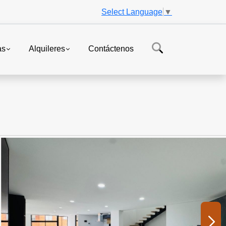
Select Language
▼
as
Alquileres
Contáctenos