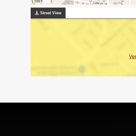
500 ft
Street View
Ve