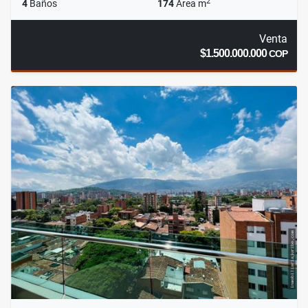
2
4
Baños
174
Área m
Venta
$1.500.000.000
COP