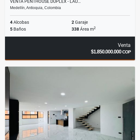
VENTA PENTHOUSE DUPLEX - LAU…
Medellín, Antioquia, Colombia
4
Alcobas
2
Garaje
2
5
Baños
338
Área m
Venta
$1.850.000.000
COP