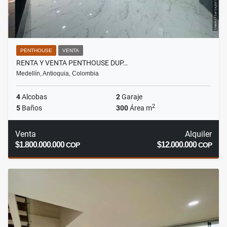
PENTHOUSE
VENTA
RENTA Y VENTA PENTHOUSE DUP…
Medellín, Antioquia, Colombia
4
Alcobas
2
Garaje
2
5
Baños
300
Área m
Venta
Alquiler
$1.800.000.000
$12.000.000
COP
COP